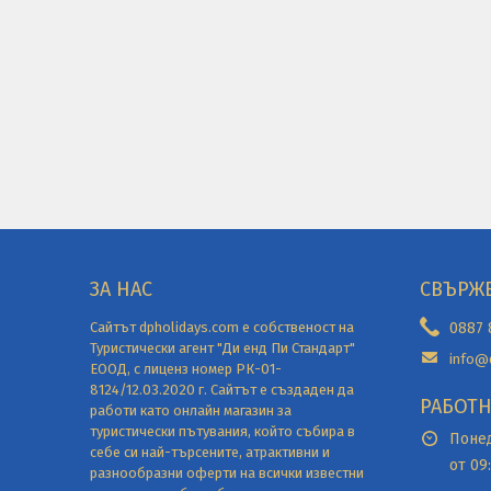
ЗА НАС
СВЪРЖЕ
Сайтът dpholidays.com е собственост на
0887 
Туристически агент "Ди енд Пи Стандарт"
info@
ЕООД, с лиценз номер РК-01-
8124/12.03.2020 г. Сайтът е създаден да
РАБОТН
работи като онлайн магазин за
туристически пътувания, който събира в
Поне
себе си най-търсените, атрактивни и
от 09:
разнообразни оферти на всички известни