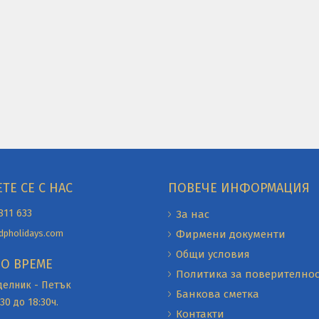
ТЕ СЕ С НАС
ПОВЕЧЕ ИНФОРМАЦИЯ
811 633
За нас
dpholidays.com
Фирмени документи
Общи условия
О ВРЕМЕ
Политика за поверителнос
делник - Петък
Банкова сметка
30 до 18:30ч.
Контакти