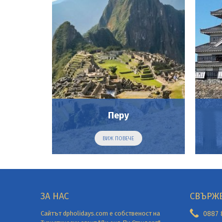
Перу
ВИЖ ПОВЕЧЕ
ЗА НАС
СВЪРЖЕ
Сайтът dpholidays.com е собственост на
0887 