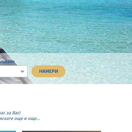
ътуване
с за Вас!
скате още и още...