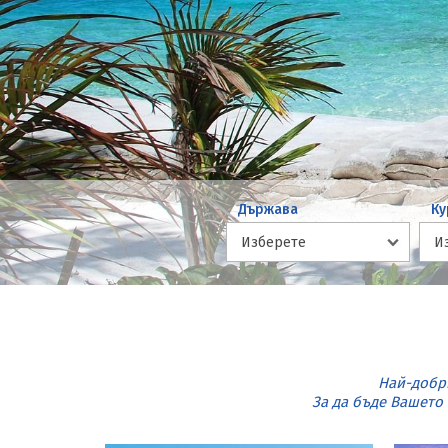
Държава
Ку
Най-добр
За да бъде Вашето