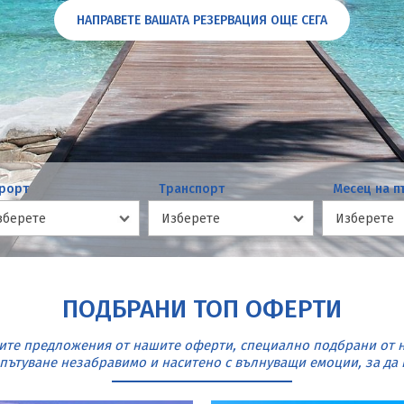
НАПРАВЕТЕ ВАШАТА РЕЗЕРВАЦИЯ ОЩЕ СЕГА
НАПРАВЕТЕ ВАШАТА РЕЗЕРВАЦИЯ ОЩЕ СЕГА
НАПРАВЕТЕ ВАШАТА РЕЗЕРВАЦИЯ ОЩЕ СЕГА
НАПРАВЕТЕ ВАШАТА РЕЗЕРВАЦИЯ ОЩЕ СЕГА
НАПРАВЕТЕ СВОЯТА РЕЗЕРВАЦИЯ ОЩЕ СЕГА
НАПРАВЕТЕ ВАШАТА РЕЗЕРВАЦИЯ ОЩЕ СЕГА
НАПРАВЕТЕ ВАШАТА РЕЗЕРВАЦИЯ ОЩЕ СЕГА
НАПРАВЕТЕ ВАШАТА РЕЗЕРВАЦИЯ ОЩЕ СЕГА
НАПРАВЕТЕ ВАШАТА РЕЗЕРВАЦИЯ ОЩЕ СЕГА
НАПРАВЕТЕ ВАШАТА РЕЗЕРВАЦИЯ ОЩЕ СЕГА
НАПРАВЕТЕ ВАШАТА РЕЗЕРВАЦИЯ ОЩЕ СЕГА
рорт
Транспорт
Месец на п
ПОДБРАНИ ТОП ОФЕРТИ
ите предложения от нашите оферти, специално подбрани от на
 пътуване незабравимо и наситено с вълнуващи емоции, за да и