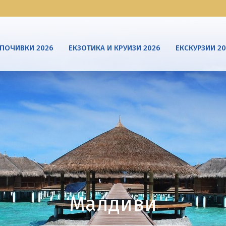
ПОЧИВКИ 2026
ЕКЗОТИКА И КРУИЗИ 2026
ЕКСКУРЗИИ 2
Шри Ланка
Занзибар
Малдиви
Малдиви
Мексико
Мексико
Мароко
КРУИЗИ
Египет
Дубай
Тунис